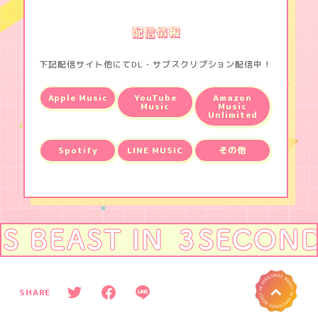
配信情報
下記配信サイト他にてDL・サブスクリプション配信中！
Apple Music
YouTube
Amazon
Music
Music
Unlimited
Spotify
LINE MUSIC
その他
へ
P
O
SHARE
T
T
F
L
w
a
I