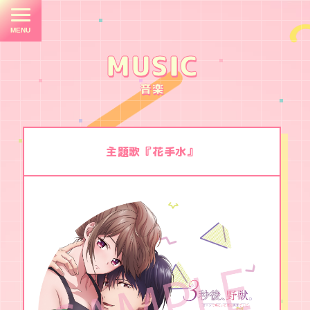
E
M
MUSIC
TOP
音楽
NEWS
STORY
主題歌『花手水』
CHARACTER
STAFF
/
CAST
３
ON
秒
AIR
後
、