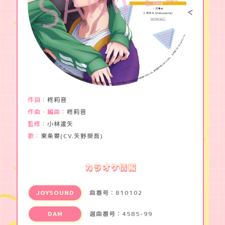
MUSIC
野
獣
。
GOODS
～
合
コ
ン
で
隅
に
い
作詞
柊莉⾳
た
作曲・編曲
柊莉⾳
彼
は
監修
小林達矢
肉
歌
東条要(CV.矢野奨吾)
食
で
し
カラオケ情報
た
JOYSOUND
曲番号：810102
DAM
選曲番号：4585-99