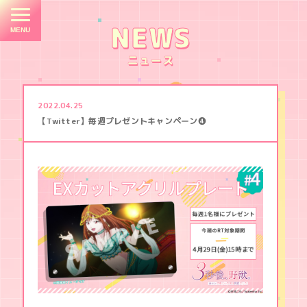
E
M
NEWS
ニュース
TOP
2022.04.25
NEWS
【Twitter】毎週プレゼントキャンペーン❹
STORY
CHARACTER
STAFF
/
CAST
３
ON
秒
AIR
後
、