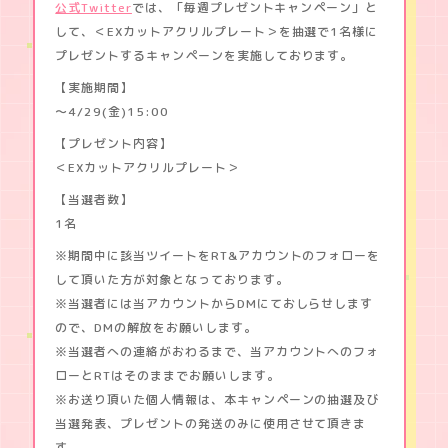
公式Twitter
では、「毎週プレゼントキャンペーン」と
MUSIC
野
獣
して、＜EXカットアクリルプレート＞を抽選で1名様に
。
GOODS
プレゼントするキャンペーンを実施しております。
～
合
【実施期間】
コ
～4/29(金)15:00
ン
で
【プレゼント内容】
隅
＜EXカットアクリルプレート＞
に
い
【当選者数】
た
1名
彼
は
※期間中に該当ツイートをRT&アカウントのフォローを
肉
して頂いた方が対象となっております。
食
で
※当選者には当アカウントからDMにておしらせします
し
ので、DMの解放をお願いします。
た
※当選者への連絡がおわるまで、当アカウントへのフォ
ローとRTはそのままでお願いします。
※お送り頂いた個人情報は、本キャンペーンの抽選及び
当選発表、プレゼントの発送のみに使用させて頂きま
す。