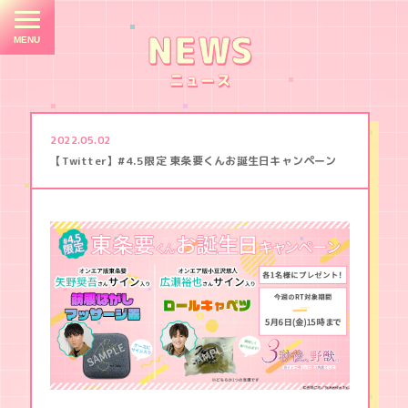
E
M
NEWS
ニュース
TOP
2022.05.02
NEWS
【Twitter】#4.5限定 東条要くんお誕生日キャンペーン
STORY
CHARACTER
STAFF
/
CAST
３
ON
秒
AIR
後
、