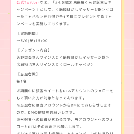
公式Twitter
では、「
#4.5限定
東条要くんお誕生日キ
MUSIC
野
獣
ャンペーン
」として、＜筋膜はがしマッサージ器＞＜ロ
。
GOODS
ールキャベツ＞を抽選で各1名様にプレゼントするキャ
～
ンペーンを実施しております。
合
コ
【実施期間】
ン
～5/6(金)15:00
で
隅
【プレゼント内容】
に
い
矢野奨吾さんサイン入り＜筋膜はがしマッサージ器＞
た
広瀬裕也さんサイン入り＜ロールキャベツ＞
彼
は
【当選者数】
肉
各1名
食
で
※期間中に該当ツイートをRT&アカウントのフォローを
し
して頂いた方が対象となっております。
た
※当選者には当アカウントからDMにておしらせします
ので、DMの解放をお願いします。
※当選者への連絡がおわるまで、当アカウントへのフォ
ローとRTはそのままでお願いします。
※お送り頂いた個人情報は、本キャンペーンの抽選及び