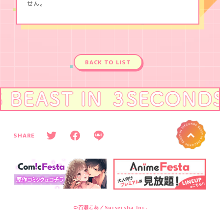
せん。
BACK TO LIST
へ
P
O
SHARE
T
F
L
T
w
a
I
i
c
N
t
e
E
t
b
s
e
o
h
r
o
a
s
k
r
©百瀬こあ／Suiseisha Inc.
h
s
e
a
h