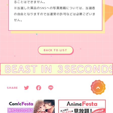
ることはできません。
※当選した賞品のSNSへの写真掲載については、当選者
の自由となりますので当運営の許可などは必要ございま
せん。
BACK TO LIST
へ
P
O
SHARE
T
T
F
L
w
a
I
i
c
N
t
e
E
t
b
s
e
o
h