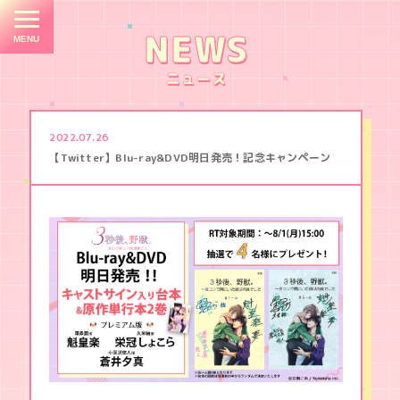
E
M
NEWS
ニュース
TOP
2022.07.26
NEWS
【Twitter】Blu-ray&DVD明日発売！記念キャンペーン
STORY
CHARACTER
STAFF
/
CAST
３
ON
秒
AIR
後
、