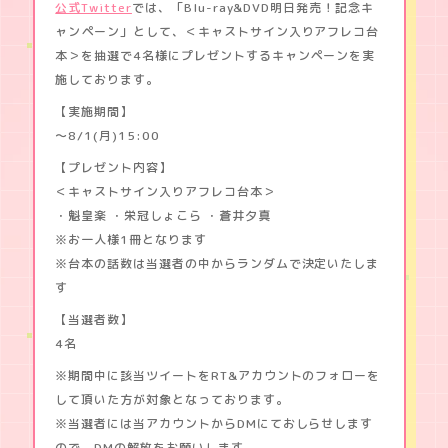
公式Twitter
では、「Blu-ray&DVD明日発売！記念キ
MUSIC
野
獣
ャンペーン」として、＜キャストサイン入りアフレコ台
。
GOODS
本＞を抽選で4名様にプレゼントするキャンペーンを実
～
施しております。
合
コ
【実施期間】
ン
～8/1(月)15:00
で
隅
【プレゼント内容】
に
い
＜キャストサイン入りアフレコ台本＞
た
・魁皇楽 ・栄冠しょこら ・蒼井夕真
彼
※お一人様1冊となります
は
肉
※台本の話数は当選者の中からランダムで決定いたしま
食
す
で
し
【当選者数】
た
4名
※期間中に該当ツイートをRT&アカウントのフォローを
して頂いた方が対象となっております。
※当選者には当アカウントからDMにておしらせします
ので、DMの解放をお願いします。