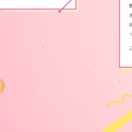
、
野
獣
。
～
合
コ
ン
で
隅
に
い
た
彼
は
肉
食
で