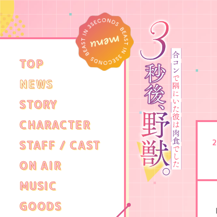
M
TOP
NEWS
STORY
CHARACTER
STAFF / CAST
ON AIR
MUSIC
３
秒
GOODS
後