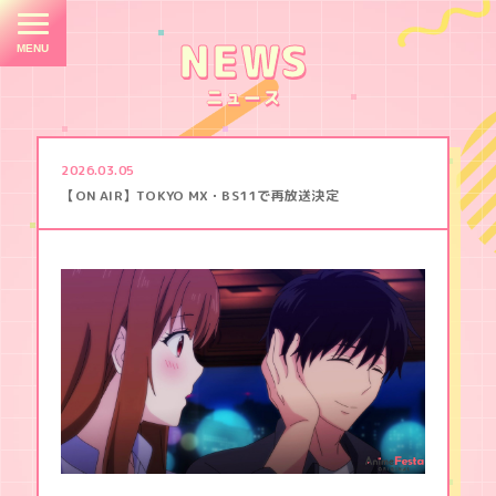
E
M
NEWS
ニュース
TOP
2026.03.05
NEWS
【ON AIR】TOKYO MX・BS11で再放送決定
STORY
CHARACTER
STAFF
/
CAST
３
ON
秒
AIR
後
、