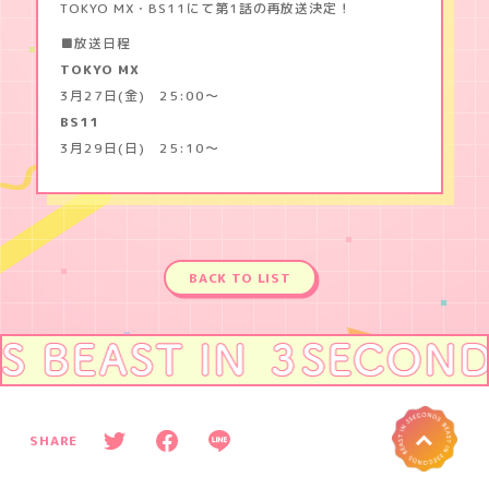
TOKYO MX・BS11にて第1話の再放送決定！
MUSIC
野
獣
■放送日程
。
GOODS
TOKYO MX
～
合
3月27日(金) 25:00～
コ
BS11
ン
3月29日(日) 25:10～
で
隅
に
い
た
彼
は
BACK TO LIST
肉
食
で
し
た
へ
P
SHARE
O
T
F
L
T
w
a
I