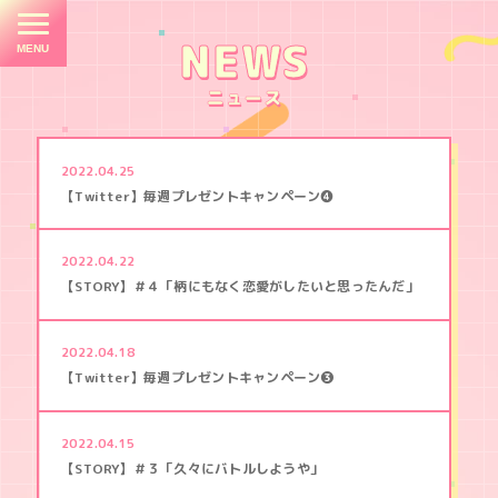
E
M
NEWS
ニュース
TOP
2022.04.25
NEWS
【Twitter】毎週プレゼントキャンペーン❹
STORY
2022.04.22
CHARACTER
【STORY】＃４「柄にもなく恋愛がしたいと思ったんだ」
STAFF
2022.04.18
/
【Twitter】毎週プレゼントキャンペーン❸
CAST
３
ON
2022.04.15
秒
AIR
【STORY】＃３「久々にバトルしようや」
後
、