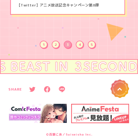
【Twitter】アニメ放送記念キャンペーン第8弾
1
2
3
4
5
へ
P
SHARE
O
T
F
L
T
w
a
I
i
c
N
t
e
E
t
b
s
e
o
h
r
o
a
s
k
r
©百瀬こあ／Suiseisha Inc.
h
s
e