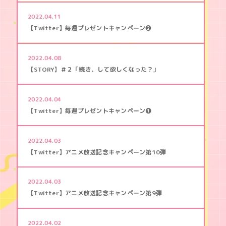
MUSIC
野
獣
2022.04.11
。
GOODS
【Twitter】毎週プレゼントキャンペーン❷
～
合
コ
2022.04.08
ン
【STORY】＃２「続き、して欲しくなった？」
で
隅
に
い
2022.04.04
た
【Twitter】毎週プレゼントキャンペーン❶
彼
は
肉
2022.04.03
食
で
【Twitter】アニメ放送記念キャンペーン第10弾
し
た
2022.04.03
【Twitter】アニメ放送記念キャンペーン第9弾
2022.04.02